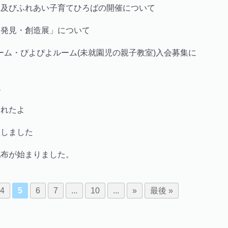
展及びふれあい子育てひろばの開催について
・発見・創造展」について
ーム・ぴよぴよルーム(未就園児の親子教室)入会募集に
ね
掘れたよ
催しました
配布が始まりました。
4
5
6
7
...
10
...
»
最後 »