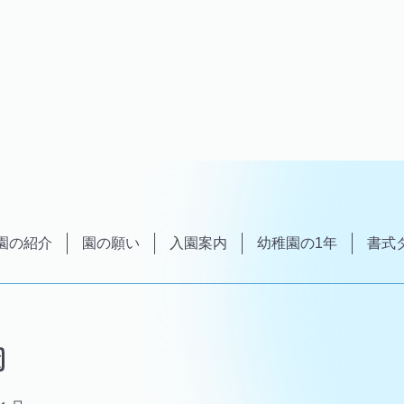
園の紹介
園の願い
入園案内
幼稚園の1年
書式