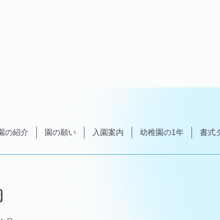
園の紹介
園の願い
入園案内
幼稚園の1年
書式